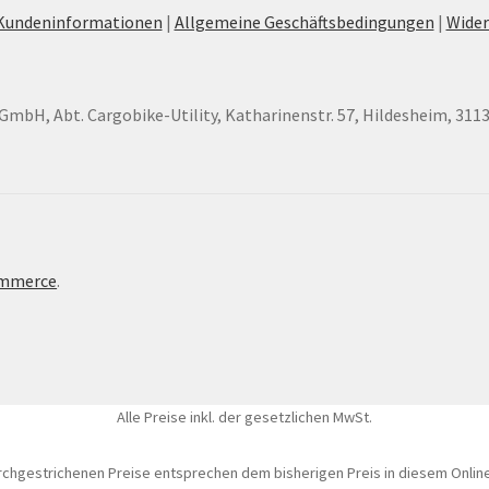
Kundeninformationen
|
Allgemeine Geschäftsbedingungen
|
Wider
GmbH, Abt. Cargobike-Utility, Katharinenstr. 57, Hildesheim, 311
ommerce
.
Alle Preise inkl. der gesetzlichen MwSt.
rchgestrichenen Preise entsprechen dem bisherigen Preis in diesem Onlin