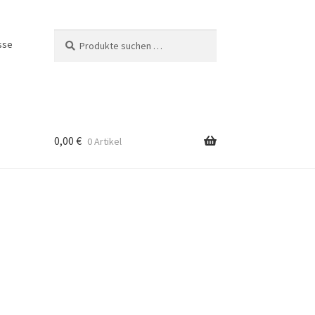
Suchen
Suchen
sse
nach:
0,00
€
0 Artikel