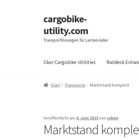
cargobike-
Zur
Zum
Navigation
Inhalt
utility.com
springen
springen
Transportlösungen für Lastenräder
Über Cargobike-Utilities
Raildeck Entwi
Start
Transporte
Marktstand komplett
Veröffentlicht am
4. Juni 2023
von
ruben
Marktstand komple