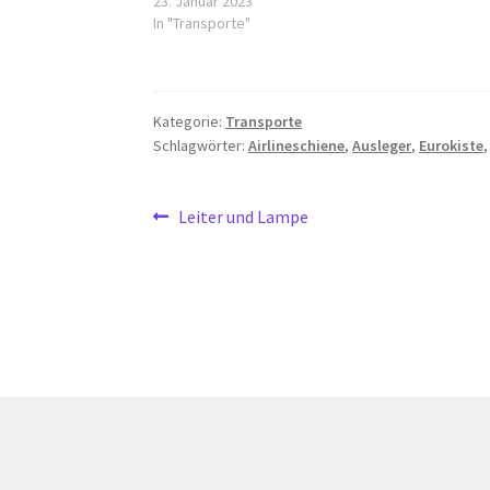
23. Januar 2023
In "Transporte"
Kategorie:
Transporte
Schlagwörter:
Airlineschiene
,
Ausleger
,
Eurokiste
Beitragsnavigation
Vorheriger
Leiter und Lampe
Beitrag: