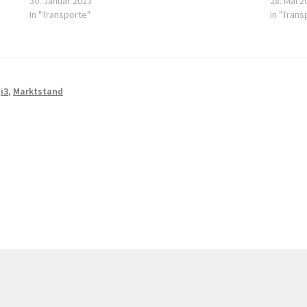
30. Januar 2023
28. Mai 2
In "Transporte"
In "Trans
,
i3
,
Marktstand