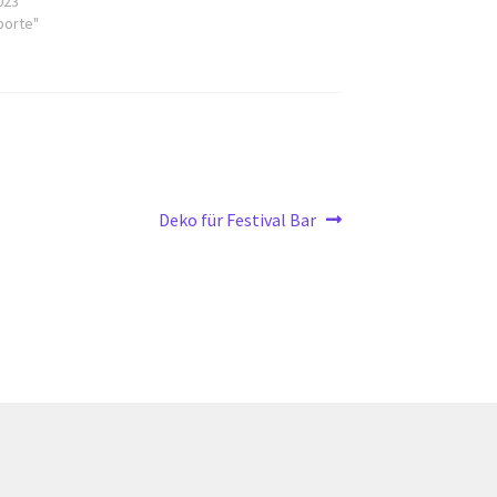
023
porte"
Nächster
Deko für Festival Bar
Beitrag: