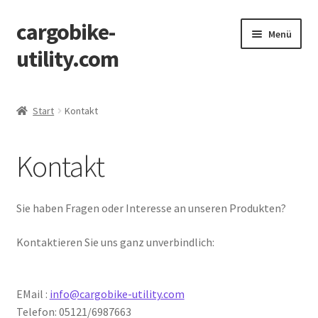
cargobike-
Zur
Zum
Menü
Navigation
Inhalt
utility.com
springen
springen
Über Cargobike-Utilities
Start
Kontakt
Raildeck Entwicklung
Kontakt
Transport-Gallerie
Shop
Sie haben Fragen oder Interesse an unseren Produkten?
Kontaktieren Sie uns ganz unverbindlich:
EMail :
info@cargobike-utility.com
Telefon: 05121/6987663