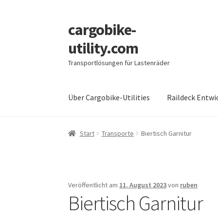
cargobike-
Zur
Zum
Navigation
Inhalt
utility.com
springen
springen
Transportlösungen für Lastenräder
Über Cargobike-Utilities
Raildeck Entwi
Start
Transporte
Biertisch Garnitur
Veröffentlicht am
11. August 2023
von
ruben
Biertisch Garnitur