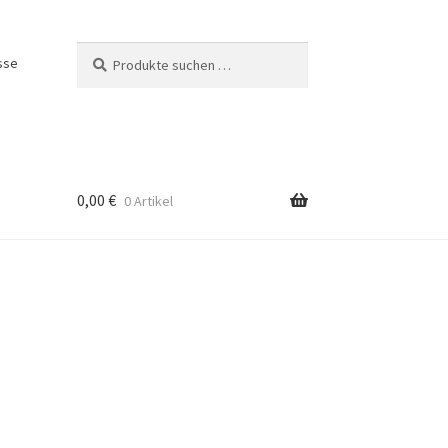
Suchen
Suchen
sse
nach:
0,00
€
0 Artikel