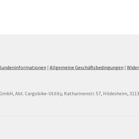
Kundeninformationen
|
Allgemeine Geschäftsbedingungen
|
Wider
GmbH, Abt. Cargobike-Utility, Katharinenstr. 57, Hildesheim, 311