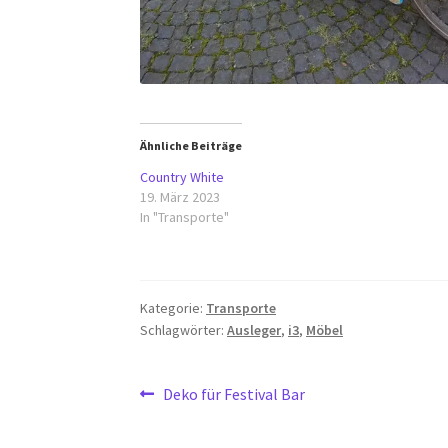
Ähnliche Beiträge
Country White
19. März 2023
In "Transporte"
Kategorie:
Transporte
Schlagwörter:
Ausleger
,
i3
,
Möbel
Beitragsnavigation
Vorheriger
Deko für Festival Bar
Beitrag: