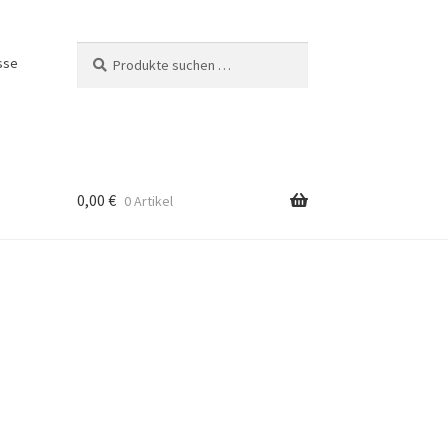
Suchen
Suchen
sse
nach:
0,00
€
0 Artikel