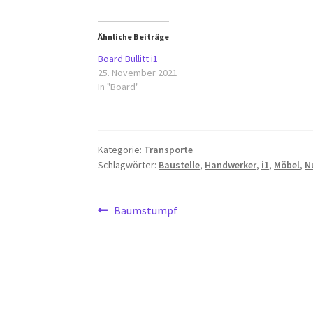
Ähnliche Beiträge
Board Bullitt i1
25. November 2021
In "Board"
Kategorie:
Transporte
Schlagwörter:
Baustelle
,
Handwerker
,
i1
,
Möbel
,
N
Beitragsnavigation
Vorheriger
Baumstumpf
Beitrag: