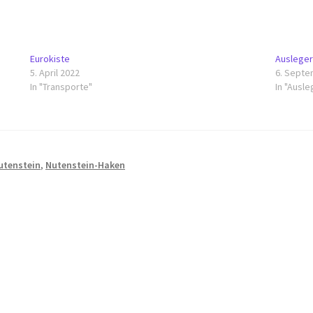
Eurokiste
Ausleger
5. April 2022
6. Septe
In "Transporte"
In "Ausle
utenstein
,
Nutenstein-Haken