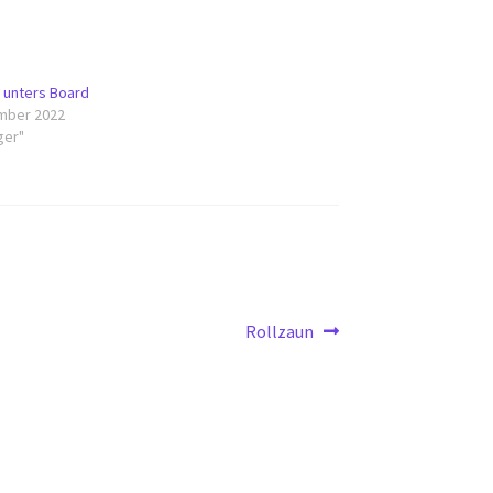
 unters Board
mber 2022
ger"
Nächster
Rollzaun
Beitrag: