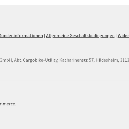
Kundeninformationen
|
Allgemeine Geschäftsbedingungen
|
Wider
GmbH, Abt. Cargobike-Utility, Katharinenstr. 57, Hildesheim, 311
ommerce
.