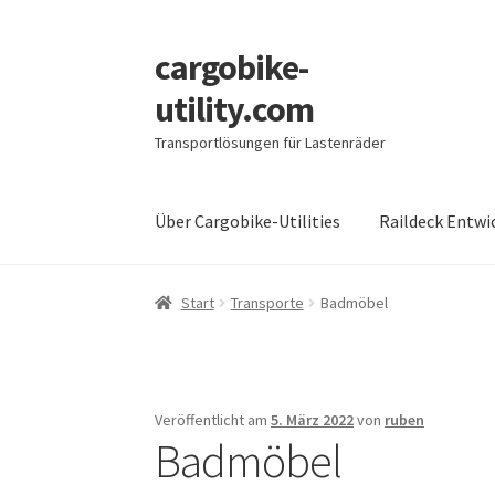
cargobike-
Zur
Zum
Navigation
Inhalt
utility.com
springen
springen
Transportlösungen für Lastenräder
Über Cargobike-Utilities
Raildeck Entwi
Start
Transporte
Badmöbel
Veröffentlicht am
5. März 2022
von
ruben
Badmöbel