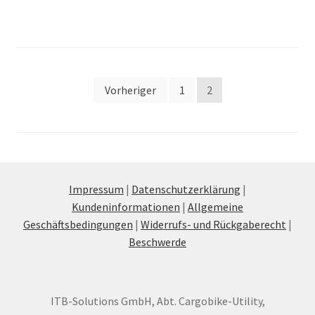
Seitennummerierung
Vorheriger
1
2
der
Beiträge
Impressum
|
Datenschutzerklärung
|
Kundeninformationen
|
Allgemeine
Geschäftsbedingungen
|
Widerrufs- und Rückgaberecht
|
Beschwerde
ITB-Solutions GmbH, Abt. Cargobike-Utility,