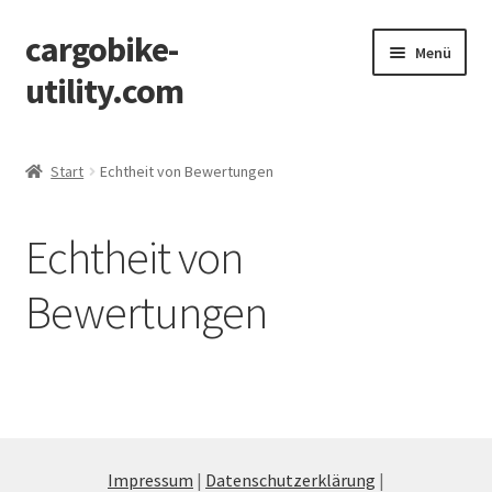
cargobike-
Zur
Zum
Menü
Navigation
Inhalt
utility.com
springen
springen
Über Cargobike-Utilities
Start
Echtheit von Bewertungen
Raildeck Entwicklung
Echtheit von
Transport-Gallerie
Bewertungen
Shop
Impressum
|
Datenschutzerklärung
|